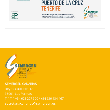
SEMERGEN CANARIAS
Reyes Catolicos 47,
35001, Las Palmas
Tlf:
Tlf: +34 928 227 500 / +34 639 134 467
secretariacanarias@semergen.es