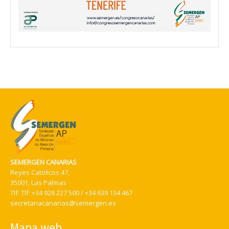
SEMERGEN CANARIAS
Reyes Catolicos 47,
35001, Las Palmas
Tlf:
Tlf: +34 928 227 500 / +34 639 134 467
secretariacanarias@semergen.es
Mapa web