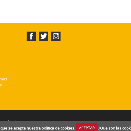
lmas
fe
viso legal
que se acepta nuestra política de cookies.
ACEPTAR
¿Que son las cook