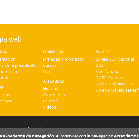
pa web
EDAD
FORMACIÓN
ENLACES
entacion
Jornadas y congresos
SEMERGEN Nacional
do de la presidenta
Cursos
SCS
 directiva
Otros
SUC Canarias
tutos
DGSE Canarias
ACTUALIDAD
Colegio Médico Las Pa
OS
Noticias
Colegio Médico Teneri
ficios
Actividades
e socio
Enlaces
Videos
Protección de datos
A
la experiencia de navegación. Al continuar con la navegación entendemos 