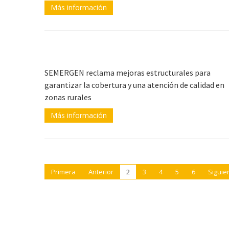
Más información
SEMERGEN reclama mejoras estructurales para
garantizar la cobertura y una atención de calidad en
zonas rurales
Más información
Primera
Anterior
2
3
4
5
6
Siguie