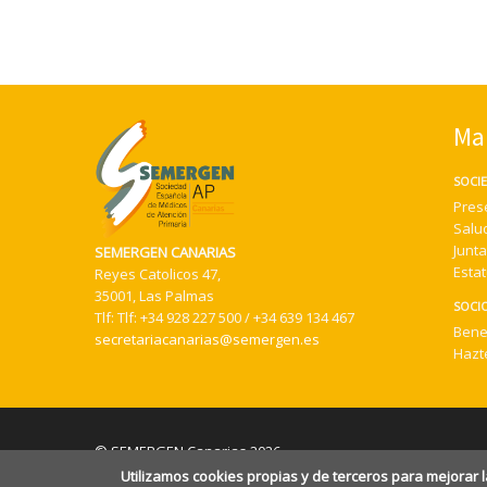
Ma
SOCI
Pres
Salu
Junta
SEMERGEN CANARIAS
Esta
Reyes Catolicos 47,
35001, Las Palmas
SOCI
Tlf:
Tlf: +34 928 227 500 / +34 639 134 467
Bene
secretariacanarias@semergen.es
Hazt
© SEMERGEN Canarias 2026
Utilizamos cookies propias y de terceros para mejorar 